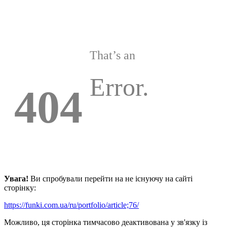
That’s an
Error.
404
Увага!
Ви спробували перейти на не існуючу на сайті
сторінку:
https://funki.com.ua/ru/portfolio/article;76/
Можливо, ця сторінка тимчасово деактивована у зв'язку із