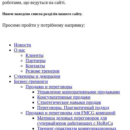
роботами, що ведуться на сайті.
Нижче наведено список розділів нашого сайту.
Просимо пройти у потрібному напрямку:
Новости
О нас
Клиенты
Партнеры
Контакты
Резюме тренеров
Сувениры и декорации
Бизнес-тренинги
Продажи и переговоры
Управление корпоративными продажами
Консультативные продажи
Стратегические навыки продаж
Переговоры. Прагматичный подход
Продажи и переговоры для FMCG компаний
Матрица деловых переговоров для
супервайзеров работающих с HoReCa
Тренинг-практикум коммуникционных