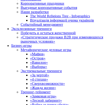
Корпоративные праздники
Выездные корпоративные события
Наши разработки
The World Religions Tree - Infographics
Візуалізація інформації очима українців
Событийный менеджмент
Эксклюзивные тренинги
Победить и остаться женственной
«Стратегические продажи В2В при изменяющихся
рыночных условиях»
Бизнес-игры
Метафорические деловые игры
«Мафия»
«Остров»
«Вавилон»
«Выборы»
Экстремальные тренинги
«За чертой»
«4 стихии»
«Сверхвозможности»
«Жажда жизни»
Тренинг-тейнмент
«Замковая игра»
«Лесной лабиринт»
«Война за точки сбыта»