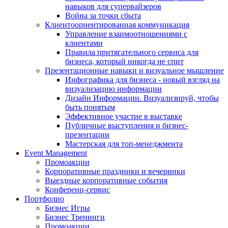
навыков для супервайзеров
Война за точки сбыта
Клиентоориентированная коммуникация
Управление взаимоотношениями с
клиентами
Правила притягательного сервиса для
бизнеса, который никогда не спит
Презентационные навыки и визуальное мышление
Инфографика для бизнеса - новый взгляд на
визуализацию информации
Дизайн Информации. Визуализируй, чтобы
быть понятым
Эффективное участие в выставке
Публичные выступления и бизнес-
презентации
Мастерская для топ-менеджмента
Event Management
Промоакции
Корпоративные праздники и вечеринки
Выездные корпоративные события
Конференц-сервис
Портфолио
Бизнес Игры
Бизнес Тренинги
Промоакции