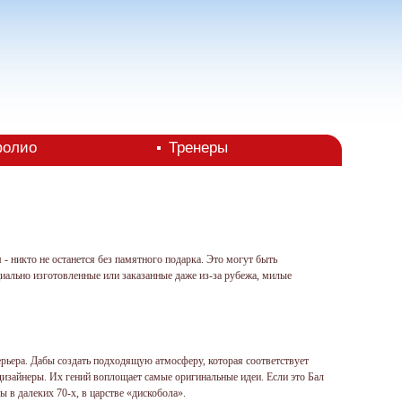
фолио
Тренеры
- никто не останется без памятного подарка. Это могут быть
иально изготовленные или заказанные даже из-за рубежа, милые
рьера. Дабы создать подходящую атмосферу, которая соответствует
изайнеры. Их гений воплощает самые оригинальные идеи. Если это Бал
ы в далеких 70-х, в царстве «дискобола».