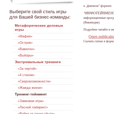
в „фановом“ формате.
Выберите свой стиль игры
*ИНФОТЕЙНМЕН
для Вашей бизнес-команды:
информационные програ
(Википедия).
Метафорические деловые
игры
Подробнее читайте в и
«Мафия»
Open publicati
Скачать статью в форм
«Остров»
«Вавилон»
«Выборы»
Экстремальные тренинги
«За чертой»
«4 стихии»
«Сверхвозможности»
«Жажда жизни»
Тренинг-тейнмент
«Замковая игра»
«Лесной лабиринт»
«Война за точки сбыта»