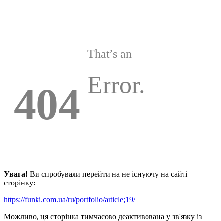
That’s an
Error.
404
Увага!
Ви спробували перейти на не існуючу на сайті
сторінку:
https://funki.com.ua/ru/portfolio/article;19/
Можливо, ця сторінка тимчасово деактивована у зв'язку із