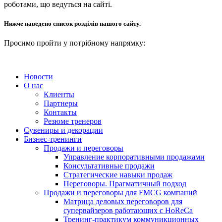
роботами, що ведуться на сайті.
Нижче наведено список розділів нашого сайту.
Просимо пройти у потрібному напрямку:
Новости
О нас
Клиенты
Партнеры
Контакты
Резюме тренеров
Сувениры и декорации
Бизнес-тренинги
Продажи и переговоры
Управление корпоративными продажами
Консультативные продажи
Стратегические навыки продаж
Переговоры. Прагматичный подход
Продажи и переговоры для FMCG компаний
Матрица деловых переговоров для
супервайзеров работающих с HoReCa
Тренинг-практикум коммуникционных