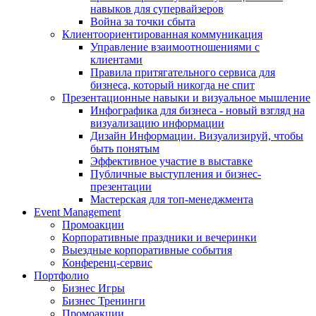
навыков для супервайзеров
Война за точки сбыта
Клиентоориентированная коммуникация
Управление взаимоотношениями с
клиентами
Правила притягательного сервиса для
бизнеса, который никогда не спит
Презентационные навыки и визуальное мышление
Инфографика для бизнеса - новый взгляд на
визуализацию информации
Дизайн Информации. Визуализируй, чтобы
быть понятым
Эффективное участие в выставке
Публичные выступления и бизнес-
презентации
Мастерская для топ-менеджмента
Event Management
Промоакции
Корпоративные праздники и вечеринки
Выездные корпоративные события
Конференц-сервис
Портфолио
Бизнес Игры
Бизнес Тренинги
Промоакции