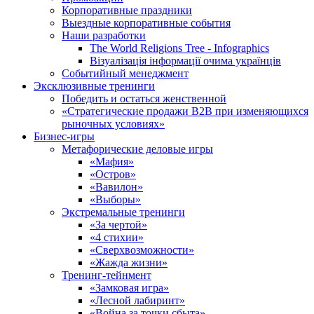
Корпоративные праздники
Выездные корпоративные события
Наши разработки
The World Religions Tree - Infographics
Візуалізація інформації очима українців
Событийный менеджмент
Эксклюзивные тренинги
Победить и остаться женственной
«Стратегические продажи В2В при изменяющихся
рыночных условиях»
Бизнес-игры
Метафорические деловые игры
«Мафия»
«Остров»
«Вавилон»
«Выборы»
Экстремальные тренинги
«За чертой»
«4 стихии»
«Сверхвозможности»
«Жажда жизни»
Тренинг-тейнмент
«Замковая игра»
«Лесной лабиринт»
«Война за точки сбыта»