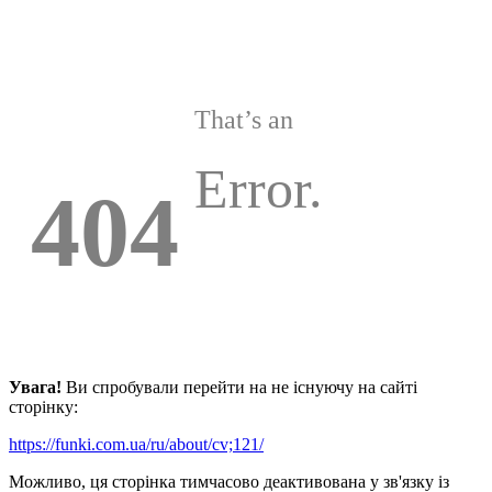
That’s an
Error.
404
Увага!
Ви спробували перейти на не існуючу на сайті
сторінку:
https://funki.com.ua/ru/about/cv;121/
Можливо, ця сторінка тимчасово деактивована у зв'язку із