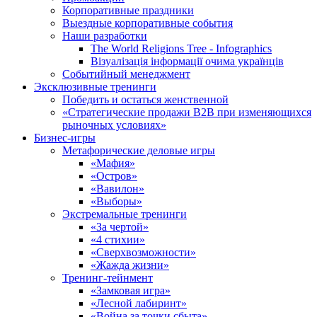
Корпоративные праздники
Выездные корпоративные события
Наши разработки
The World Religions Tree - Infographics
Візуалізація інформації очима українців
Событийный менеджмент
Эксклюзивные тренинги
Победить и остаться женственной
«Стратегические продажи В2В при изменяющихся
рыночных условиях»
Бизнес-игры
Метафорические деловые игры
«Мафия»
«Остров»
«Вавилон»
«Выборы»
Экстремальные тренинги
«За чертой»
«4 стихии»
«Сверхвозможности»
«Жажда жизни»
Тренинг-тейнмент
«Замковая игра»
«Лесной лабиринт»
«Война за точки сбыта»