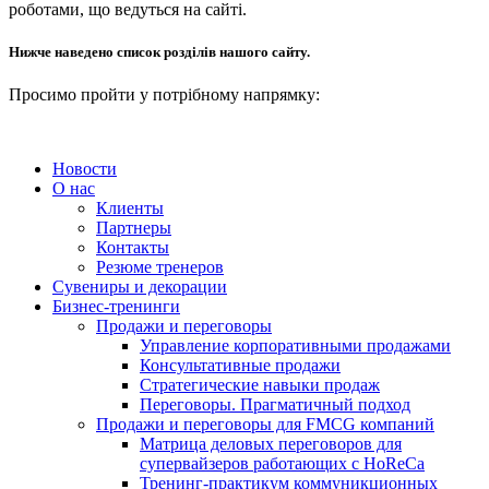
роботами, що ведуться на сайті.
Нижче наведено список розділів нашого сайту.
Просимо пройти у потрібному напрямку:
Новости
О нас
Клиенты
Партнеры
Контакты
Резюме тренеров
Сувениры и декорации
Бизнес-тренинги
Продажи и переговоры
Управление корпоративными продажами
Консультативные продажи
Стратегические навыки продаж
Переговоры. Прагматичный подход
Продажи и переговоры для FMCG компаний
Матрица деловых переговоров для
супервайзеров работающих с HoReCa
Тренинг-практикум коммуникционных