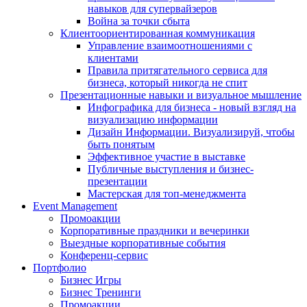
навыков для супервайзеров
Война за точки сбыта
Клиентоориентированная коммуникация
Управление взаимоотношениями с
клиентами
Правила притягательного сервиса для
бизнеса, который никогда не спит
Презентационные навыки и визуальное мышление
Инфографика для бизнеса - новый взгляд на
визуализацию информации
Дизайн Информации. Визуализируй, чтобы
быть понятым
Эффективное участие в выставке
Публичные выступления и бизнес-
презентации
Мастерская для топ-менеджмента
Event Management
Промоакции
Корпоративные праздники и вечеринки
Выездные корпоративные события
Конференц-сервис
Портфолио
Бизнес Игры
Бизнес Тренинги
Промоакции